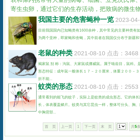
寄生虫卵，通过它们的生存活动，把致病的微生物直
我国主要的危害蝇种一览
2023-0
目前我国国内已知蝇类有1600余种，其中常见的主要种类有如下
为两个亚种，即家蝇和舍蝇，其中前者在我国仅分布于新疆和甘
老鼠的种类
2021-08-10 点击：3468
褐家鼠 别 称：沟鼠、大家鼠或挪威鼠。属于啮齿目，鼠科。
形态特征：成年鼠一般体长１７－２０厘米，体重２００－３
折不能...
蚊类的形态
2021-08-10 点击：2553
通常看到的能飞的蚊子，实际上是蚊类的成虫形态。它的体长因
长，体表覆盖鳞片。蚊类与其它昆虫一样，整体可分头、胸、
中胸背部...
首 页
上一页
1
下一页
末 页
共
5
条