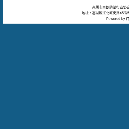
惠州市白蚁防治行业协会 © 20
地址：惠城区江北旺岗路45号5层 
Powered by
门