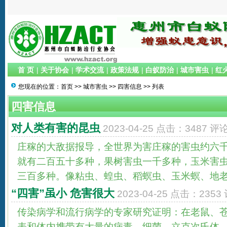
首 页
|
关于协会
|
学术交流
|
政策法规
|
白蚁防治
|
城市害虫
|
红
您现在的位置：
首页
>>
城市害虫
>>
四害信息
>> 列表
四害信息
对人类有害的昆虫
2023-04-25 点击：3487 评论
庄稼的大敌据报导，全世界为害庄稼的害虫约六
就有二百五十多种，果树害虫一千多种，玉米害
三百多种。像粘虫、蝗虫、稻螟虫、玉米螟、地老虎
“四害”虽小 危害很大
2023-04-25 点击：2353
传染病学和流行病学的专家研究证明：在老鼠、
表和体内携带有大量的病毒、细菌、立克次氏体